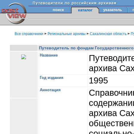
поиск
указатель
каталог
Все справочники
>
Региональные архивы
>
Сахалинская область
>
П
Путеводитель по фондам Государственного 
Название
Путеводит
архива Сах
Год издания
1995
Аннотация
Справочник
содержани
архива Сах
общественн
социально-