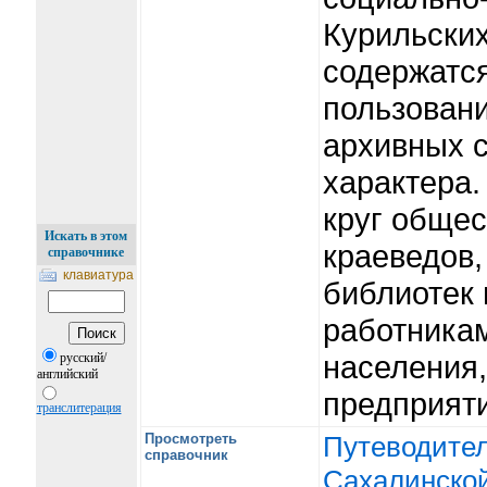
Курильских
содержатся
пользован
архивных с
характера.
круг общес
Искать в этом
краеведов,
справочнике
клавиатура
библиотек 
работника
населения
русский/
английский
предприят
транслитерация
Просмотреть
Путеводител
справочник
Сахалинской