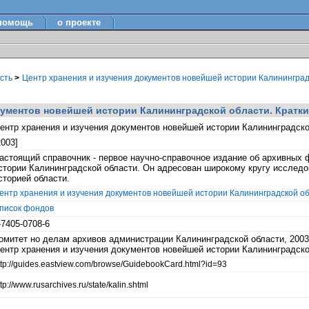
помощь
о проекте
асть
>
Центр хранения и изучения документов новейшей истории Калининградск
кументов новейшей истории Калининградской области. Краткий
ентр хранения и изучения документов новейшей истории Калининградской
2003]
астоящий справочник - первое научно-справочное издание об архивных 
стории Калининградской области. Он адресован широкому кругу исследов
сторией области.
ентр хранения и изучения документов новейшей истории Калининградской обл
писок фондов
-7405-0708-6
омитет но делам архивов администрации Калининградской области, 2003
ентр хранения и изучения документов новейшей истории Калининградской
ttp://guides.eastview.com/browse/GuidebookCard.html?id=93
tp://www.rusarchives.ru/state/kalin.shtml