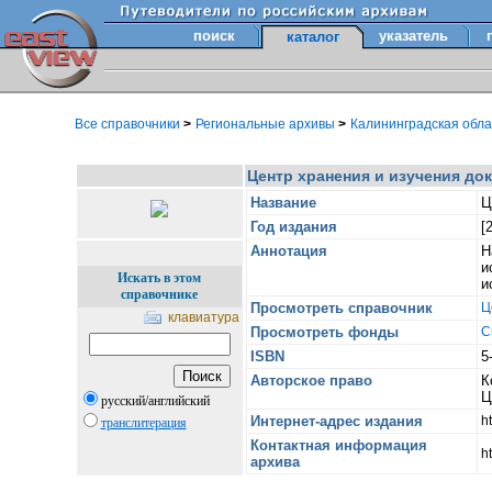
поиск
указатель
каталог
Все справочники
>
Региональные архивы
>
Калининградская обл
Центр хранения и изучения до
Название
Ц
Год издания
[
Аннотация
Н
и
Искать в этом
и
справочнике
Просмотреть справочник
Ц
клавиатура
Просмотреть фонды
С
ISBN
5
Авторское право
К
Ц
русский/английский
Интернет-адрес издания
h
транслитерация
Контактная информация
ht
архива