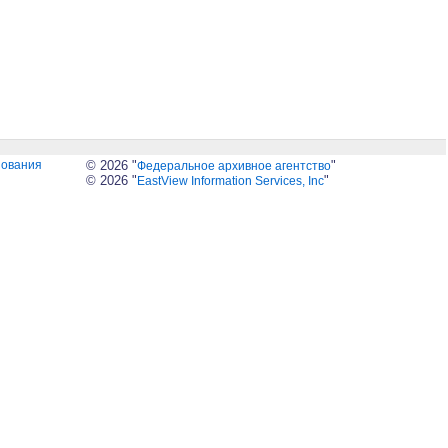
зования
© 2026 "
"
Федеральное архивное агентство
© 2026 "
"
EastView Information Services, Inc