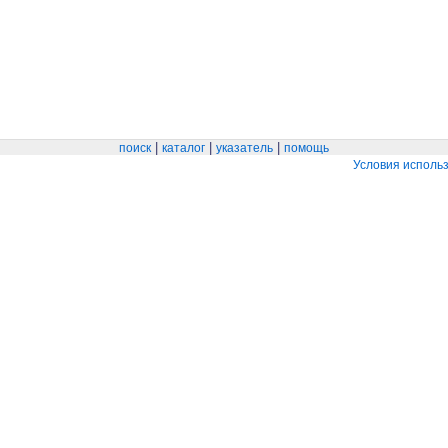
|
|
|
поиск
каталог
указатель
помощь
Условия исполь