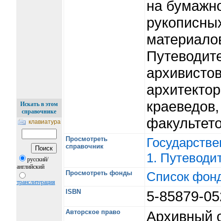
на бумажно
рукописных
материалов
Путеводите
архивистов
архитектор
краеведов,
Искать в этом
справочнике
факультет
клавиатура
Просмотреть
Государстве
справочник
1. Путеводит
русский/
английский
Просмотреть фонды
Список фон
транслитерация
ISBN
5-85879-0
Авторское право
Архивный 