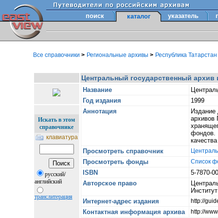
поиск
указатель
каталог
Все справочники
>
Региональные архивы
>
Республика Татарста
Центральный государственный архив и
Название
Централь
Год издания
1999
Аннотация
Издание 
архивов 
Искать в этом
хранящег
справочнике
фондов. 
клавиатура
качества
Просмотреть справочник
Централь
Просмотреть фонды
Список ф
ISBN
5-7870-0
русский/
английский
Авторское право
Централь
Институт
транслитерация
Интернет-адрес издания
http://gu
Контактная информация архива
http://www