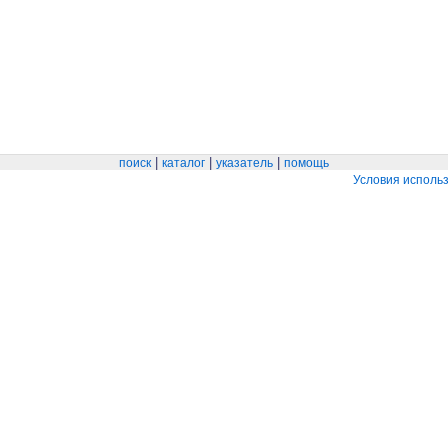
|
|
|
поиск
каталог
указатель
помощь
Условия исполь