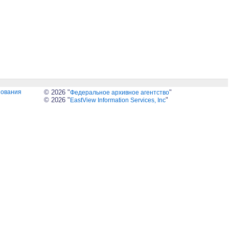
зования
© 2026 "
"
Федеральное архивное агентство
© 2026 "
"
EastView Information Services, Inc