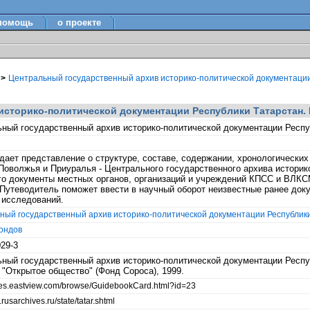
помощь
о проекте
н
>
Центральный государственный архив историко-политической документации
сторико-политической документации Республики Татарстан. 
ный государственный архив историко-политической документации Респуб
дает представление о структуре, составе, содержании, хронологически
Поволжья и Приуралья - Центрального государственного архива историк
о документы местных органов, организаций и учреждений КПСС и ВЛКС
Путеводитель поможет ввести в научный оборот неизвестные ранее док
 исследований.
ный государственный архив историко-политической документации Республики
ондов
029-3
ный государственный архив историко-политической документации Респуб
 "Открытое общество" (Фонд Сороса), 1999.
ides.eastview.com/browse/GuidebookCard.html?id=23
.rusarchives.ru/state/tatar.shtml