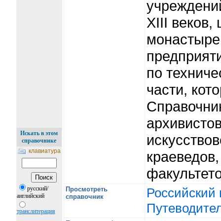
учреждений
XIII веков
монастыре
предприяти
по техниче
части, кот
Справочник
архивистов
Искать в этом
искусствов
справочнике
клавиатура
краеведов,
факультет
русский/
Просмотреть
Российский 
английский
справочник
Путеводитель
транслитерация