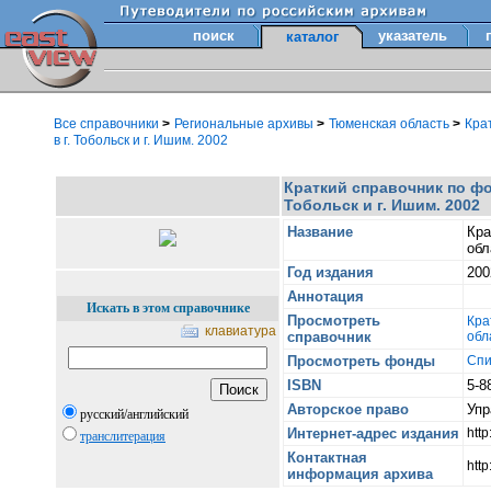
поиск
указатель
каталог
Все справочники
>
Региональные архивы
>
Тюменская область
>
Кра
в г. Тобольск и г. Ишим. 2002
Краткий справочник по ф
Тобольск и г. Ишим. 2002
Название
Кра
обл
Год издания
200
Аннотация
Искать в этом справочнике
Просмотреть
Кра
клавиатура
справочник
обл
Просмотреть фонды
Спи
ISBN
5-8
Авторское право
Упр
русский/английский
Интернет-адрес издания
htt
транслитерация
Контактная
http
информация архива