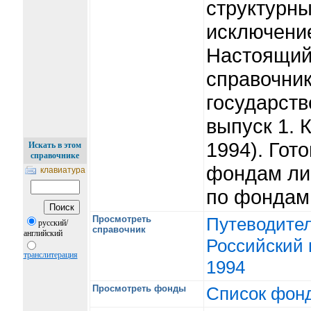
структурны
исключени
Настоящий 
справочник
государств
выпуск 1. 
1994). Гот
Искать в этом
справочнике
фондам ли
клавиатура
по фондам,
Просмотреть
Путеводител
русский/
справочник
английский
Российский 
транслитерация
1994
Просмотреть фонды
Список фон