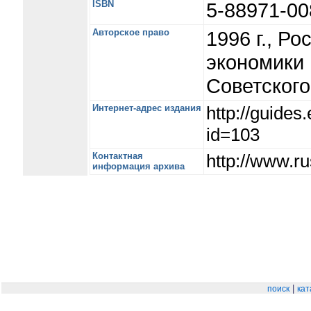
ISBN
5-88971-0
Авторское право
1996 г., Р
экономики 
Советског
Интернет-адрес издания
http://guide
id=103
Контактная
http://www.ru
информация архива
|
поиск
кат