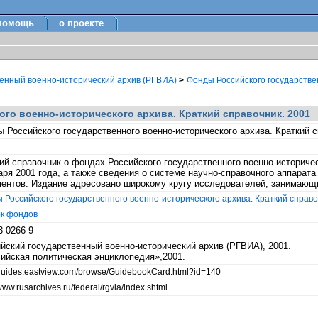
помощь
о проекте
венный военно-исторический архив (РГВИА)
>
Фонды Российского государствен
го военно-исторического архива. Краткий справочник. 2001
 Российского государственного военно-исторического архива. Краткий с
ий справочник о фондах Российского государственного военно-историч
аря 2001 года, а также сведения о системе научно-справочного аппарат
ентов. Издание адресовано широкому кругу исследователей, занимаю
 Российского государственного военно-исторического архива. Краткий справо
к фондов
3-0266-9
йский государственный военно-исторический архив (РГВИА), 2001.
ийская политическая энциклопедия»,2001.
/guides.eastview.com/browse/GuidebookCard.html?id=140
/www.rusarchives.ru/federal/rgvia/index.shtml