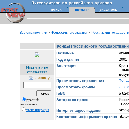
поиск
указатель
каталог
Все справочники
>
Федеральные архивы
>
Российский государст
Фонды Российского государственно
Название
Фонды
Год издания
2001
Аннотация
Кратк
Искать в этом
1 янв
справочнике
докум
клавиатура
Просмотреть справочник
Фонды
Просмотреть фонды
Списо
ISBN
5-824
Авторское право
Росси
русский/
«Росс
английский
транслитерация
Интернет-адрес издания
http:/
Контактная информация архива
http:/