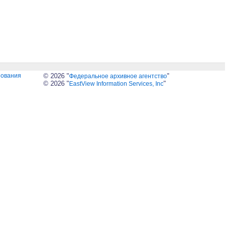
зования
© 2026 "
"
Федеральное архивное агентство
© 2026 "
"
EastView Information Services, Inc