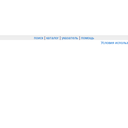
|
|
|
поиск
каталог
указатель
помощь
Условия исполь