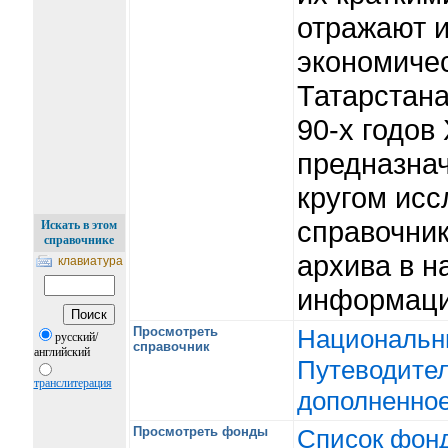
отражают и
экономичес
Татарстана
90-х годов
предназна
кругом исс
справочни
Искать в этом
справочнике
архива в н
клавиатура
информаци
Просмотреть
Национальны
русский/
справочник
английский
Путеводител
транслитерация
дополненное
Просмотреть фонды
Список фон