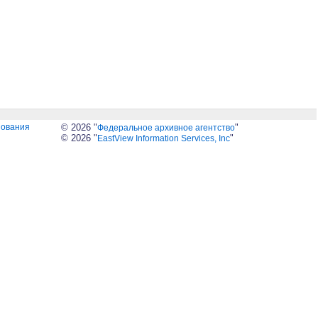
зования
© 2026 "
"
Федеральное архивное агентство
© 2026 "
"
EastView Information Services, Inc