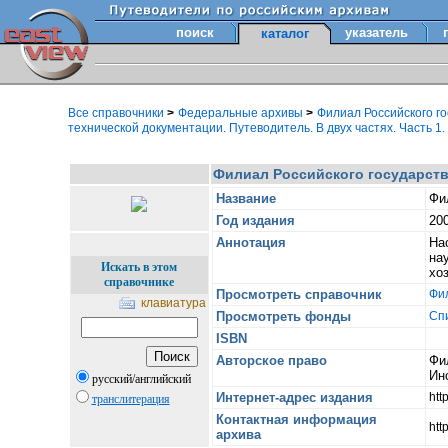
поиск
указатель
каталог
Все справочники
>
Федеральные архивы
>
Филиал Российского го
технической документации. Путеводитель. В двух частях. Часть 1.
Филиал Российского государстве
Название
Фи
Год издания
20
Аннотация
На
на
Искать в этом
хо
справочнике
Просмотреть справочник
Фил
клавиатура
Просмотреть фонды
Сп
ISBN
Авторское право
Фи
Ин
русский/английский
Интернет-адрес издания
htt
транслитерация
Контактная информация
htt
архива