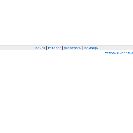
|
|
|
поиск
каталог
указатель
помощь
Условия исполь