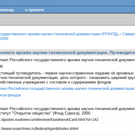
помощь
о проекте
сударственного архива научно-технической документации (РГАНТД), г. Самар
 2000
нного архива научно-технической документации. Путеводитель
лиал Российского государственного архива научно-технической документ
00
стоящий путеводитель - первое научно-справочное издание об архивных
учно-технической документации, цель которого - ознакомить широкий кру
зяйственные учреждения с составом и содержанием фондов
иал Российского государственного архива научно-технической документации. 
исок фондов
лиал Российского государственного архива научно-технической документ
ститут "Открытое общество" (Фонд Сороса), 2000.
p://guides.eastview.com/browse/GuidebookCard.html?id=142
p://www.rusarchives.ru/federal/rgantd/index.shtml