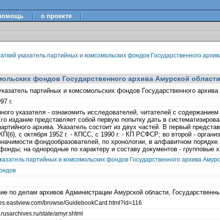
помощь
о проекте
аткий указатель партийных и комсомольских фондов Государственного архива 
ольских фондов Государственного архива Амурской области. 
указатель партийных и комсомольских фондов Государственного архива А
97 г.
ного указателя - ознакомить исследователей, читателей с содержанием
Его издание представляет собой первую попытку дать в систематизиров
артийного архива. Указатель состоит из двух частей. В первый предст
КП(б), с октября 1952 г. - КПСС, с 1990 г. - КП РСФСР; во второй - орг
значимости фондообразователей, по хронологии, в алфавитном порядке
фонды; на однородные по характеру и составу документов - групповые 
казатель партийных и комсомольских фондов Государственного архива Амурско
ондов
ие по делам архивов Администрации Амурской области, Государственны
ides.eastview.com/browse/GuidebookCard.html?id=116
.rusarchives.ru/state/amyr.shtml