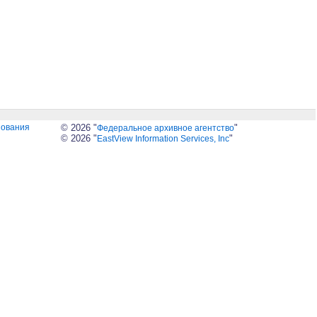
зования
© 2026 "
"
Федеральное архивное агентство
© 2026 "
"
EastView Information Services, Inc