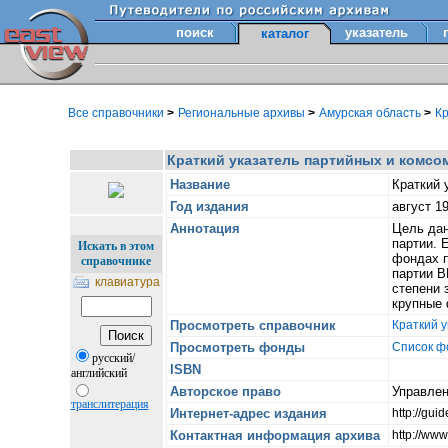
поиск
указатель
каталог
Все справочники
>
Региональные архивы
>
Амурская область
>
Кр
Краткий указатель партийных и комсом
Название
Краткий 
Год издания
август 19
Аннотация
Цель дан
партии. 
Искать в этом
фондах п
справочнике
партии В
клавиатура
степени 
крупные 
Просмотреть справочник
Краткий у
Просмотреть фонды
Список ф
русский/
ISBN
английский
Авторское право
Управлен
транслитерация
Интернет-адрес издания
http://gu
Контактная информация архива
http://www