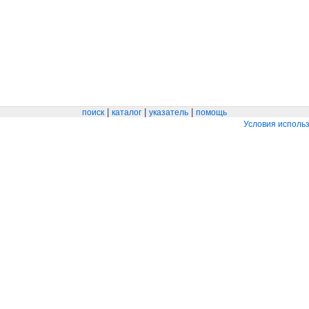
|
|
|
поиск
каталог
указатель
помощь
Условия исполь