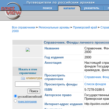
поиск
указатель
каталог
Все справочники
>
Региональные архивы
>
Приморский край
>
Справ
2000
Справочник. Фонды личного происхо
Название
Справочник. Фо
2000
Год издания
2000
Аннотация
Настоящий спра
фондов Государс
Искать в этом
краеведов, фило
справочнике
Просмотреть
Справочник. Фон
клавиатура
справочник
Просмотреть фонды
Список фондов
ISBN
5-7278-0188-5
Авторское право
Государственный
русский/английский
Приморская крае
транслитерация
Интернет-адрес издания
http://guides.eas