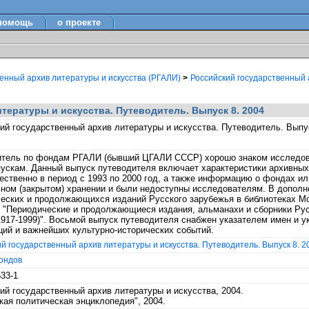
помощь
о проекте
венный архив литературы и искусства (РГАЛИ)
>
Российский государственный а
ературы и искусства. Путеводитель. Выпуск 8. 2004
ий государственный архив литературы и искусства. Путеводитель. Выпус
тель по фондам РГАЛИ (бывший ЦГАЛИ СССР) хорошо знаком исследова
ускам. Данный выпуск путеводителя включает характеристики архивных
ственно в период с 1993 по 2000 год, а также информацию о фондах ил
ном (закрытом) хранении и были недоступны исследователям. В дополн
еских и продолжающихся изданий Русского зарубежья в библиотеках Мо
 "Периодические и продолжающиеся издания, альманахи и сборники Ру
917-1999)". Восьмой выпуск путеводителя снабжен указателем имен и 
ций и важнейших культурно-исторических событий.
й государственный архив литературы и искусства. Путеводитель. Выпуск 8. 2
ондов
533-1
ий государственный архив литературы и искусства, 2004.
кая политическая энциклопедия", 2004.