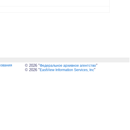
зования
© 2026 "
"
Федеральное архивное агентство
© 2026 "
"
EastView Information Services, Inc