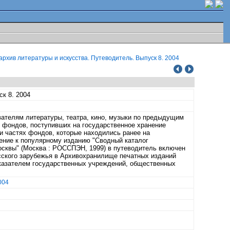
рхив литературы и искусства. Путеводитель. Выпуск 8. 2004
к 8. 2004
телям литературы, театра, кино, музыки по предыдущим
 фондов, поступивших на государственное хранение
и частях фондов, которые находились ранее на
ение к популярному изданию "Сводный каталог
сквы" (Москва : РОССПЭН, 1999) в путеводитель включен
сского зарубежья в Архивохранилище печатных изданий
указателем государственных учреждений, общественных
004