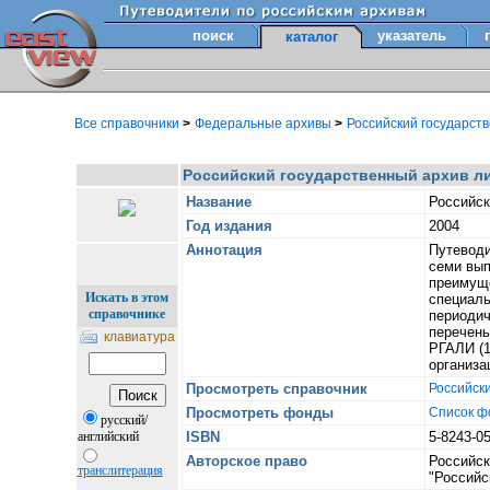
поиск
указатель
каталог
Все справочники
>
Федеральные архивы
>
Российский государст
Российский государственный архив лит
Название
Российск
Год издания
2004
Аннотация
Путеводи
семи вып
преимуще
Искать в этом
специаль
справочнике
периодич
перечень
клавиатура
РГАЛИ (1
организа
Просмотреть справочник
Российски
Просмотреть фонды
Список ф
русский/
английский
ISBN
5-8243-0
Авторское право
Российск
транслитерация
"Российс