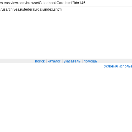
ides.eastview.com/browse/GuidebookCard.html?id=145
.rusarchives.ru/federal/rgali/index.shtml
|
|
|
поиск
каталог
указатель
помощь
Условия исполь