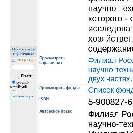
научно-тех
которого -
исследоват
хозяйствен
содержани
Искать в этом
справочнике
Просмотреть
Филиал Росс
клавиатура
справочник
научно-техн
двух частях.
русский/
английский
Просмотреть фонды
Список фон
транслитерация
ISBN
5-900827-
Авторское право
Филиал Рос
научно-тех