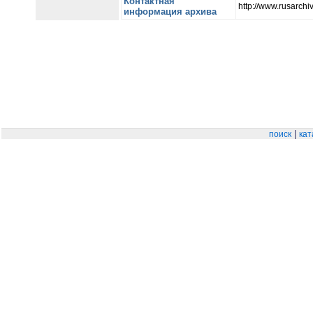
Контактная
http://www.rusarchiv
информация архива
|
поиск
кат