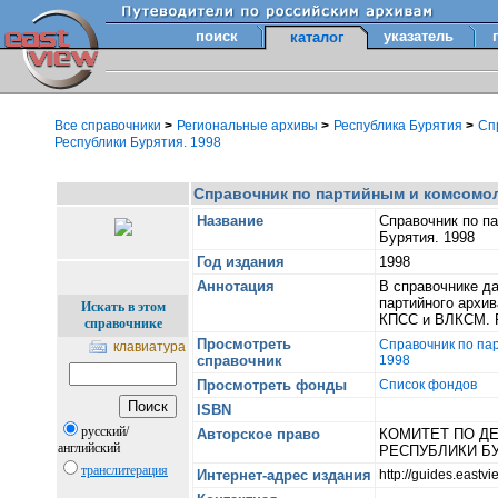
поиск
указатель
каталог
Все справочники
>
Региональные архивы
>
Республика Бурятия
>
Сп
Республики Бурятия. 1998
Справочник по партийным и комсомо
Название
Справочник по п
Бурятия. 1998
Год издания
1998
Аннотация
В справочнике д
партийного архив
Искать в этом
КПСС и ВЛКСМ. Р
справочнике
Просмотреть
Справочник по па
клавиатура
справочник
1998
Просмотреть фонды
Список фондов
ISBN
русский/
Авторское право
КОМИТЕТ ПО Д
английский
РЕСПУБЛИКИ БУ
транслитерация
Интернет-адрес издания
http://guides.east