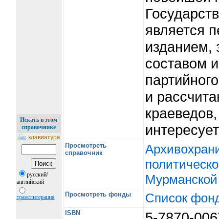
Государств
является 
изданием,
составом 
партийног
и рассчита
краеведов, 
Искать в этом
интересует
справочнике
клавиатура
Просмотреть
Архивохран
справочник
политическо
русский/
Мурманской 
английский
Просмотреть фонды
Список фон
транслитерация
ISBN
5-7870-00